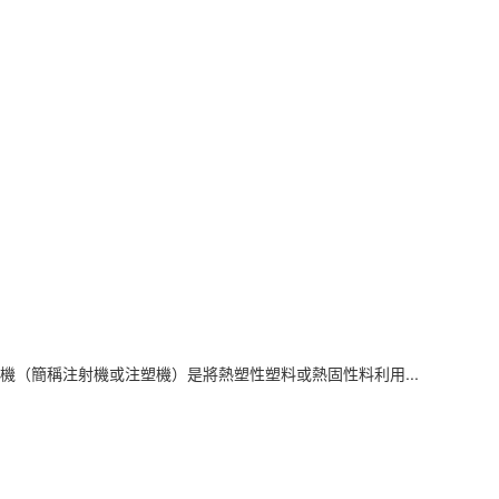
（簡稱注射機或注塑機）是將熱塑性塑料或熱固性料利用...