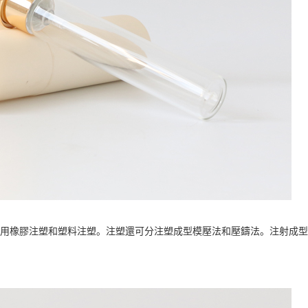
用橡膠注塑和塑料注塑。注塑還可分注塑成型模壓法和壓鑄法。注射成型機