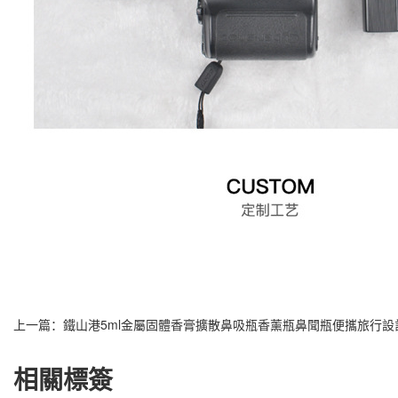
上一篇：
鐵山港5ml金屬固體香膏擴散鼻吸瓶香薰瓶鼻聞瓶便攜旅行設
相關標簽