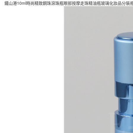
鐵山港10ml時尚精致鋼珠滾珠瓶眼部按摩走珠精油瓶玻璃化妝品分裝