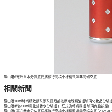
鐵山港6毫升香水分裝瓶便攜旅行高檔小樣精致噴霧高端空瓶
相關新聞
鐵山港10ml時尚精致鋼珠滾珠瓶眼部按摩走珠精油瓶玻璃化妝品分裝
鐵山港新款20ml電化鋁香水分裝瓶 口紅式旋轉噴霧瓶 玻璃內膽按壓
鐵山港6毫升香水分裝瓶便攜旅行高檔小樣精致噴霧高端空瓶
[2021-07