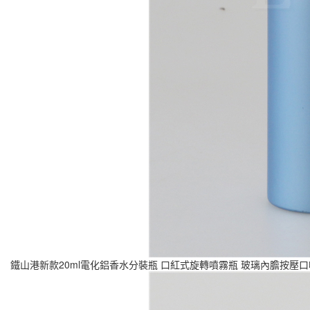
鐵山港新款20ml電化鋁香水分裝瓶 口紅式旋轉噴霧瓶 玻璃內膽按壓