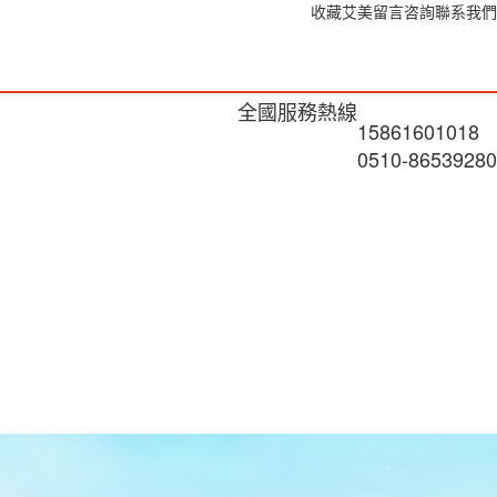
收藏艾美
留言咨詢
聯系我們
全國服務熱線
15861601018
0510-86539280