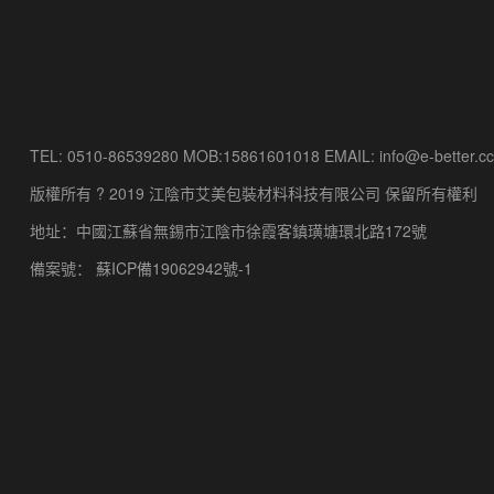
TEL: 0510-86539280 MOB:15861601018 EMAIL: info@e-better.cc
版權所有 ? 2019 江陰市艾美包裝材料科技有限公司 保留所有權利
地址：中國江蘇省無錫市江陰市徐霞客鎮璜塘環北路172號
備案號：
蘇ICP備19062942號-1