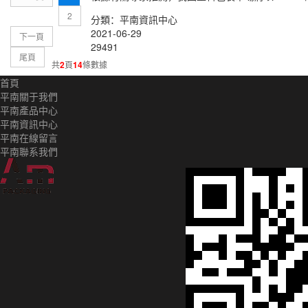
2
分類：平南資訊中心
2021-06-29
下一頁
29491
尾頁
共
2
頁
14
條數據
首頁
平南關于我們
平南產品中心
平南資訊中心
平南在線留言
平南聯系我們