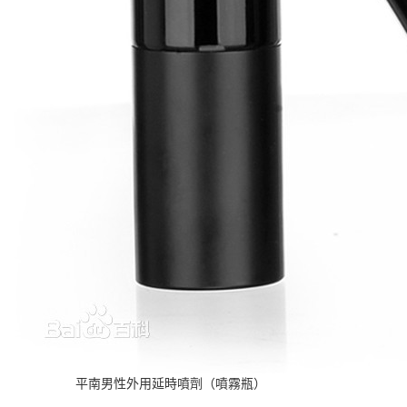
平南男性外用延時噴劑（噴霧瓶）