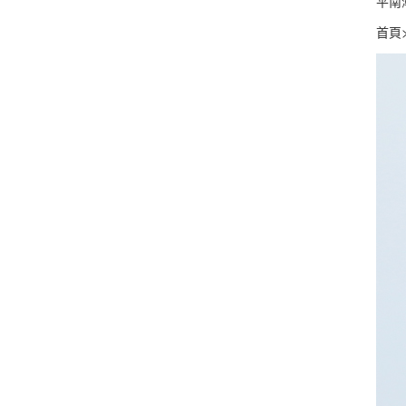
平南
首頁